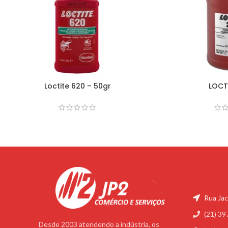
Loctite 620 – 50gr
LOCT
Rua Jac
(21) 39
Desde 2003 atendendo a indústria, os