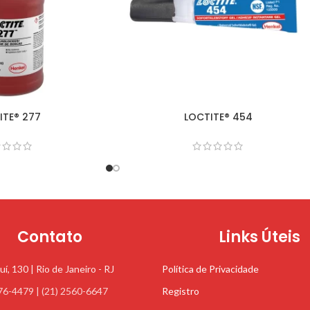
ITE® 277
LOCTITE® 454
Contato
Links Úteis
uí, 130 | Rio de Janeiro - RJ
Política de Privacidade
76-4479 | (21) 2560-6647
Registro