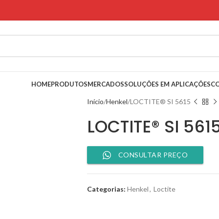
HOME
PRODUTOS
MERCADOS
SOLUÇÕES EM APLICAÇÕES
C
Início
Henkel
LOCTITE® SI 5615
LOCTITE® SI 561
CONSULTAR PREÇO
Categorias:
Henkel
,
Loctite