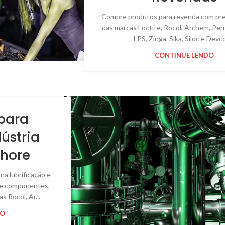
Compre produtos para revenda com pre
das marcas Loctite, Rocol, Archem, Per
LPS, Zinga, Sika, Siloc e Devco
CONTINUE LENDO
para
dústria
shore
na lubrificação e
s e componentes,
s Rocol, Ar...
DO