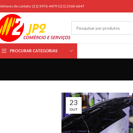
elefones de contato: (21) 3976-4479 | (21) 2560-6647
PROCURAR CATEGORIAS
23
OUT