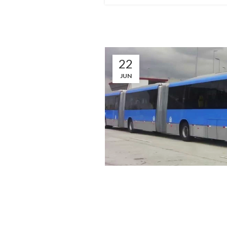
22
JUN