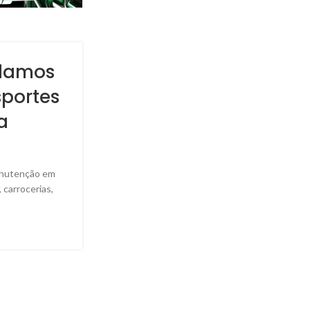
damos
sportes
a
anutenção em
 carrocerias,