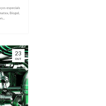
ços especiais
matex, Biogel,
n...
23
OUT