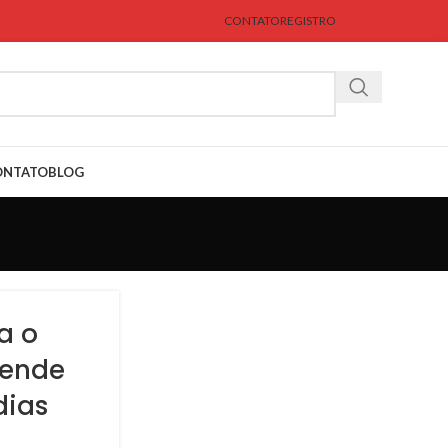
CONTATO
REGISTRO
ONTATO
BLOG
a o
tende
dias