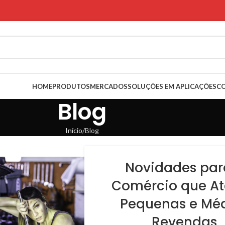
HOME
PRODUTOS
MERCADOS
SOLUÇÕES EM APLICAÇÕES
C
Blog
Início
Blog
Novidades par
Comércio que A
Pequenas e Mé
Revendas