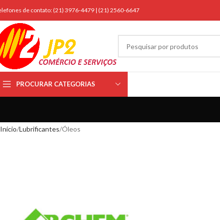
elefones de contato: (21) 3976-4479 | (21) 2560-6647
PROCURAR CATEGORIAS
Início
Lubrificantes
Óleos