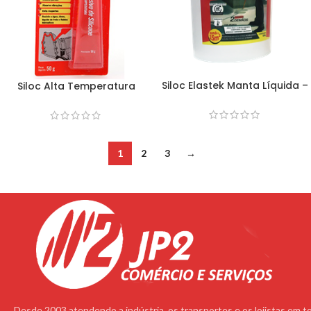
Siloc Elastek Manta Líquida –
Siloc Alta Temperatura
15Kg
Vermelho – 50gr
1
2
3
→
Desde 2003 atendendo a indústria, os transportes e os lojistas em t