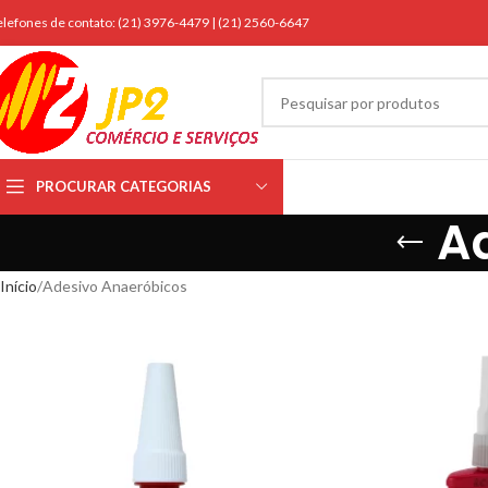
elefones de contato: (21) 3976-4479 | (21) 2560-6647
PROCURAR CATEGORIAS
A
Início
Adesivo Anaeróbicos