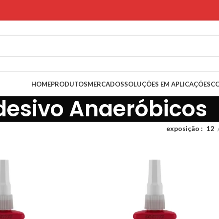
HOME
PRODUTOS
MERCADOS
SOLUÇÕES EM APLICAÇÕES
C
desivo Anaeróbicos
exposição
12