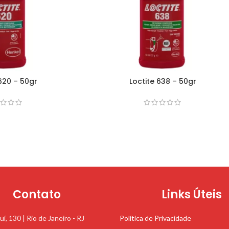
 620 – 50gr
Loctite 638 – 50gr
Contato
Links Úteis
uí, 130 | Rio de Janeiro - RJ
Política de Privacidade