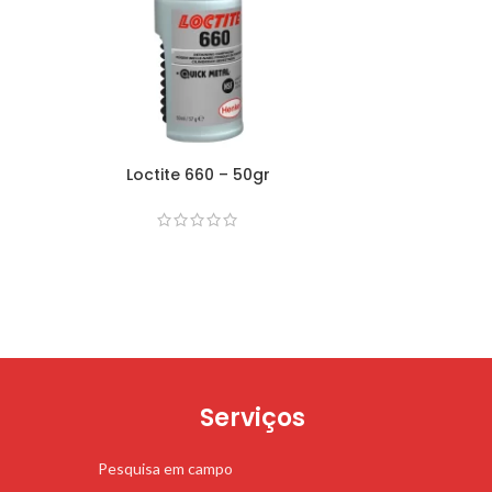
Loctite 660 – 50gr
Serviços
Pesquisa em campo