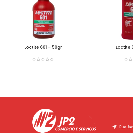
Loctite 601 – 50gr
Loctite
Rua Jac