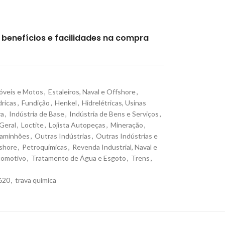
benefícios e facilidades na compra
veis e Motos
,
Estaleiros, Naval e Offshore
,
dricas
,
Fundição
,
Henkel
,
Hidrelétricas, Usinas
va
,
Indústria de Base
,
Indústria de Bens e Serviços
,
Geral
,
Loctite
,
Lojista Autopeças
,
Mineração
,
Caminhões
,
Outras Indústrias
,
Outras Indústrias e
fshore
,
Petroquímicas
,
Revenda Industrial, Naval e
tomotivo
,
Tratamento de Água e Esgoto
,
Trens
,
 620
,
trava química