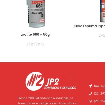
Siloc Espuma Exp
Loctite 660 – 50gr
Rua Jac
(21) 39
Desde 2003 atendendo a indústria, os
(21) 2
transportes e os lojistas em todo o Brasil