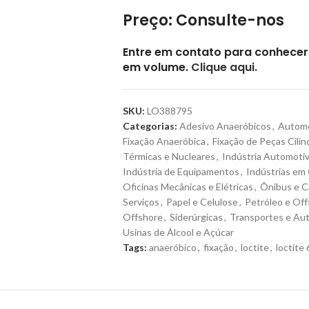
Preço: Consulte-nos
Entre em contato para conhecer 
em volume.
Clique aqui.
SKU:
LO388795
Categorias:
Adesivo Anaeróbicos
,
Automó
Fixação Anaeróbica
,
Fixação de Peças Cilín
Térmicas e Nucleares
,
Indústria Automoti
Indústria de Equipamentos
,
Indústrias em 
Oficinas Mecânicas e Elétricas
,
Ônibus e 
Serviços
,
Papel e Celulose
,
Petróleo e Of
Offshore
,
Siderúrgicas
,
Transportes e Au
Usinas de Álcool e Açúcar
Tags:
anaeróbico
,
fixação
,
loctite
,
loctite