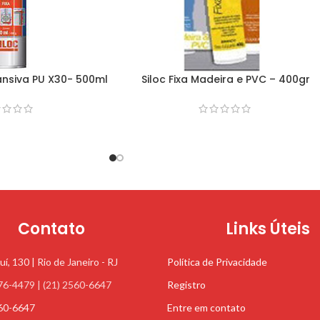
ansiva PU X30- 500ml
Siloc Fixa Madeira e PVC – 400gr
Contato
Links Úteis
uí, 130 | Rio de Janeiro - RJ
Política de Privacidade
76-4479 | (21) 2560-6647
Registro
560-6647
Entre em contato