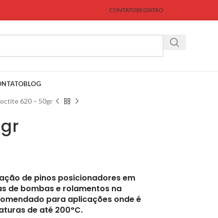
CONTATO
REGISTRO
ONTATO
BLOG
octite 620 – 50gr
0gr
xação de pinos posicionadores em
as de bombas e rolamentos na
comendado para aplicações onde é
aturas de até 200°C.