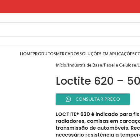
HOME
PRODUTOS
MERCADOS
SOLUÇÕES EM APLICAÇÕES
C
Início
Indústria de Base
Papel e Celulose
L
Loctite 620 – 5
CONSULTAR PREÇO
LOCTITE® 620 é indicado para fi
radiadores, camisas em carcaç
transmissão de automóveis. Re
necessário resistência a temper