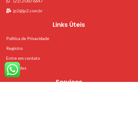
(21) 2560-6647
jp2@jp2.com.br
Links Úteis
Política de Privacidade
Registro
Entre em contato
Novidades
Serviços
Pesquisa em campo
Suporte Técnico
Procon - RJ
Desenvolvido por Iuppa Digital