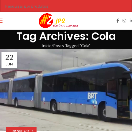
Tag Archives: Cola
Início
Posts Tagged "Cola"
22
JUN
TRANSPORTE