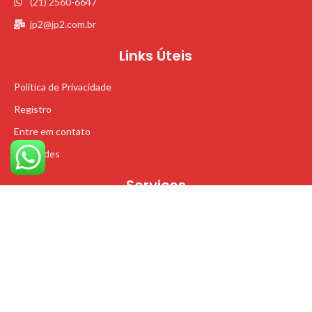
(21) 2560-6647
jp2@jp2.com.br
Links Úteis
Política de Privacidade
Registro
Entre em contato
Novidades
Serviços
Pesquisa em campo
Suporte Técnico
Procon - RJ
Desenvolvido por Iuppa Digital