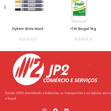
Dykem Brite Mark
ITW Biogel 1Kg
Desde 2003 atendendo a indústria, os transportes e os lojistas em t
o Brasil