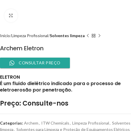
Clique para ampliar
Início
Limpeza Profissional
Solventes limpeza
Archem Eletron
CONSULTAR PREÇO
ELETRON
É um fluido dielétrico indicado para o processo de
eletroerosão por penetração.
Preço: Consulte-nos
Categorias:
Archem
,
ITW Chemicals
,
Limpeza Profissional
,
Solventes
limpeza
,
Solventes para Limpeza e Proteção de Equipamentos Elétricos