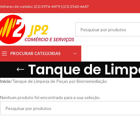
elefones de contato: (21) 3976-4479 | (21) 2560-6647
PROCURAR CATEGORIAS
Tanque de Limp
Início
Tanque de Limpeza de Peças por Biorremediação
Nenhum produto foi encontrado para a sua seleção.