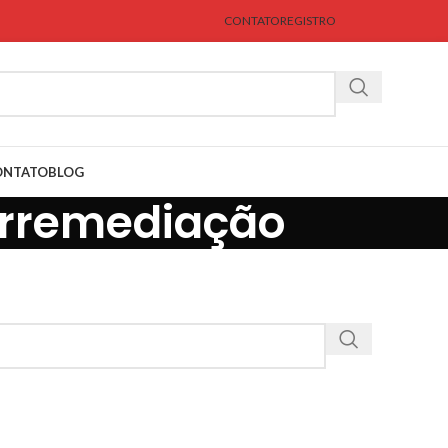
CONTATO
REGISTRO
ONTATO
BLOG
orremediação