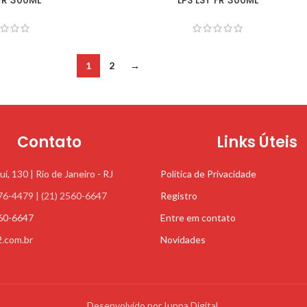
1
2
→
Contato
Links Úteis
uí, 130 | Rio de Janeiro - RJ
Política de Privacidade
76-4479 | (21) 2560-6647
Registro
560-6647
Entre em contato
2.com.br
Novidades
Desenvolvido por Iuppa Digital