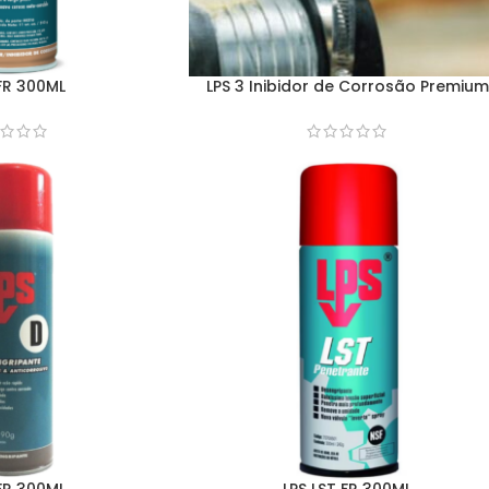
 FR 300ML
LPS 3 Inibidor de Corrosão Premium
 FR 300ML
LPS LST FR 300ML