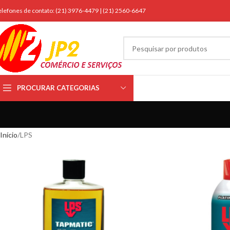
elefones de contato: (21) 3976-4479 | (21) 2560-6647
PROCURAR CATEGORIAS
Início
LPS