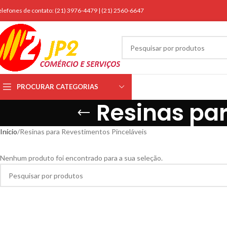
elefones de contato: (21) 3976-4479 | (21) 2560-6647
PROCURAR CATEGORIAS
Resinas pa
Início
Resinas para Revestimentos Pinceláveis
Nenhum produto foi encontrado para a sua seleção.