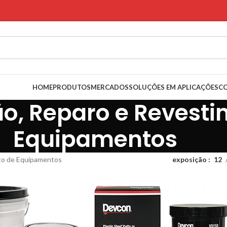
HOME
PRODUTOS
MERCADOS
SOLUÇÕES EM APLICAÇÕES
C
o, Reparo e Revesti
Equipamentos
to de Equipamentos
exposição
12