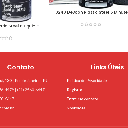
10240 Devcon Plastic Steel 5 Minute
Putty (SF) – 0,45Kg
tic Steel B Liquid –
45Kg
Contato
Links Úteis
uí, 130 | Rio de Janeiro - RJ
Política de Privacidade
76-4479 | (21) 2560-6647
Registro
560-6647
Entre em contato
2.com.br
Novidades