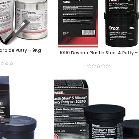
rbide Putty – 9Kg
10110 Devcon Plastic Steel A Putty –
0,45Kg