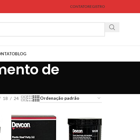
CONTATO
REGISTRO
ONTATO
BLOG
mento de
18
24